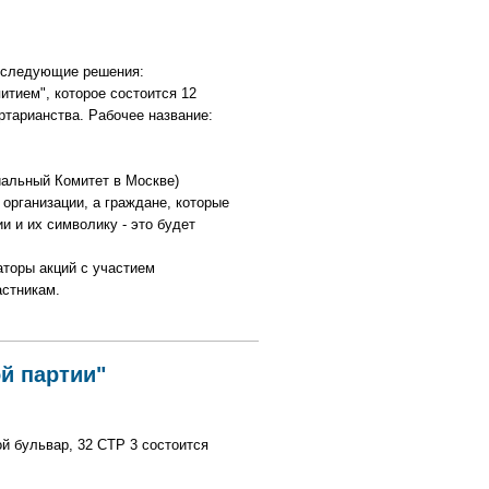
ы следующие решения:
итием", которое состоится 12
ртарианства. Рабочее название:
иальный Комитет в Москве)
 организации, а граждане, которые
и и их символику - это будет
аторы акций с участием
астникам.
й партии"
й бульвар, 32 СТР 3 состоится