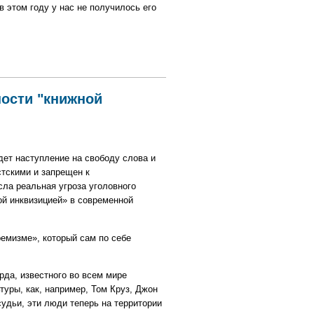
 этом году у нас не получилось его
ности "книжной
ет наступление на свободу слова и
стскими и запрещен к
сла реальная угроза уголовного
ой инквизицией» в современной
ремизме», который сам по себе
да, известного во всем мире
уры, как, например, Том Круз, Джон
удьи, эти люди теперь на территории