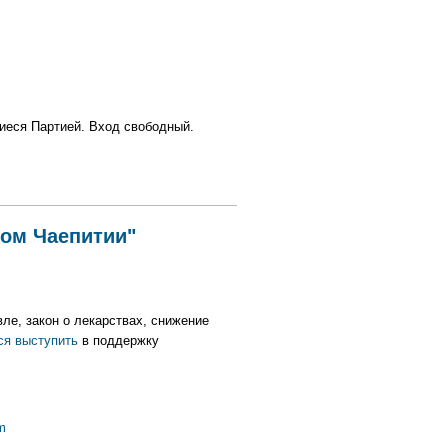
иеся Партией. Вход свободный.
ком Чаепитии"
вле, закон о лекарствах, снижение
ся выступить
в поддержку
m