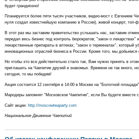
"Московское
будет грандиозно!
Чаепитие"
-
Планируется более пяти тысяч участников, видео-мост с Евгением Ч
нас
нуля создал известнейшую компанию в России), живой концерт, топ-ф
услышат!
В этот раз мы заставим правительство услышать нас, заставим отмени
передал весь бизнес под контроль бюрократов; "закон о лекарствах" 
лекарственные препараты в аптеках; "закон о терминалах", который у
инновационных отраслей бизнеса в России. Кроме того, мы добьемся 
Но чтобы это все действительно стало так, Вам нужно принять в этом
приглашать на Чаепитие друзей и знакомых. Времени не так много, но
сегодня, то мы победим!
Акция состоится 12 сентября в 14-00 в Москве на "Болотной площади"
Мародеры запомнят "Московское Чаепитие", если Вы будете вместе с
Сайт акции:
http://moscowteaparty.com
Национальное Движение Чаепитий