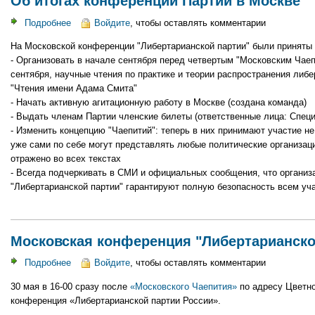
Об итогах конференции Партии в Москве
Подробнее
о
Войдите
, чтобы оставлять комментарии
Об
На Московской конференции "Либертарианской партии" были принят
итогах
- Организовать в начале сентября перед четвертым "Московским Чаеп
конференции
сентября, научные чтения по практике и теории распространения либе
Партии
"Чтения имени Адама Смита"
в
- Начать активную агитационную работу в Москве (создана команда)
Москве
- Выдать членам Партии членские билеты (ответственные лица: Спец
- Изменить концепцию "Чаепитий": теперь в них принимают участие не
уже сами по себе могут представлять любые политические организаци
отражено во всех текстах
- Всегда подчеркивать в СМИ и официальных сообщения, что организ
"Либертарианской партии" гарантируют полную безопасность всем уч
Московская конференция "Либертарианско
Подробнее
о
Войдите
, чтобы оставлять комментарии
Московская
30 мая в 16-00 сразу после
«Московского Чаепития»
по адресу Цветно
конференция
конференция «Либертарианской партии России».
"Либертарианской