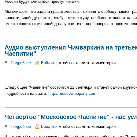
России будут считаться преступниками.
Мы считаем, что задача правительства – охранять свободу наших гр
совести, свободу считать любую литературу, свободу от посягательст
вместо защиты этих свобод нарушает их – оно совершает преступлен
Аудио выступления Чичваркина на третье
Чаепитии"
Подробнее
о
Войдите
, чтобы оставлять комментарии
Аудио
выступления
Чичваркина
Следующее "Чаепитие" состоится 12 сентября и станет самой крупной
на
Подробности на сайте:
http://moscowteaparty.com
третьем
"Московском
Чаепитии"
Четвертое "Московское Чаепитие" - нас у
Подробнее
о
Войдите
, чтобы оставлять комментарии
Четвертое
В четвертый раз сторонники свободной экономики соберутся на "Болот