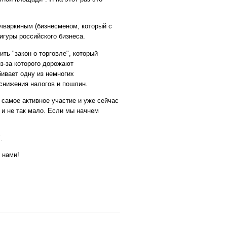
ичваркиным (бизнесменом, который с
игуры российского бизнеса.
ть "закон о торговле", который
из-за которого дорожают
бивает одну из немногих
снижения налогов и пошлин.
 самое активное участие и уже сейчас
 и не так мало. Если мы начнем
.
 нами!