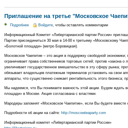
Приглашение на третье "Московское Чаепи
Подробнее
о
Войдите
, чтобы оставлять комментарии
Приглашение
Информационный Комитет «Либертарианской партии России» приглаша
на
Партии присоединиться 30 мая в 14-00 к третьему «Московскому Чаеп
третье
«Болотной площади» (метро Боровицкая).
"Московское
Чаепитие"
Московское Чаепитие – это акция в поддержку свободной экономики; п
ограничивает права собственников торговых сетей; против «закона о 
увеличивает государственное вмешательство в эту сферу рынка; прот
обязывает владельцев платежным терминалов установить на свои ап
аппараты, что существенно снижает рентабельность этого бизнеса; п
Мы надеемся, что Вы понимаете важность этой акции. Будем ждать вс
площади» в Москве. Акция согласована с властями.
Мародеры запомнят «Московское Чаепитие», если Вы будете вместе 
Подробности об акции на сайте:
http://moscowteaparty.com
Информационный комитет «Либертарианской партии России»