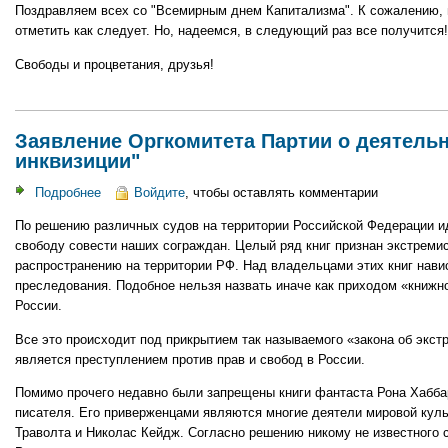
Поздравляем всех со "Всемирным днем Капитализма". К сожалению, в
день
отметить как следует. Но, надеемся, в следующий раз все получится!
Капитализма
Свободы и процветания, друзья!
Заявление Оргкомитета Партии о деятель
инквизиции"
Подробнее
о
Войдите
, чтобы оставлять комментарии
Заявление
По решению различных судов на территории Российской Федерации ид
Оргкомитета
свободу совести наших сограждан. Целый ряд книг признан экстреми
Партии
распространению на территории РФ. Над владельцами этих книг нави
о
преследования. Подобное нельзя назвать иначе как приходом «книжн
деятельности
России.
"книжной
инквизиции"
Все это происходит под прикрытием так называемого «закона об экст
является преступлением против прав и свобод в России.
Помимо прочего недавно были запрещены книги фантаста Рона Хаббар
писателя. Его приверженцами являются многие деятели мировой культ
Траволта и Николас Кейдж. Согласно решению никому не известного с