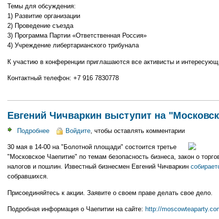
партии"
Темы для обсуждения:
1) Развитие организации
2) Проведение съезда
3) Программа Партии «Ответственная Россия»
4) Учреждение либертарианского трибунала
К участию в конференции приглашаются все активисты и интересующ
Контактный телефон: +7 916 7830778
Евгений Чичваркин выступит на "Московс
Подробнее
о
Войдите
, чтобы оставлять комментарии
Евгений
30 мая в 14-00 на "Болотной площади" состоится третье
Чичваркин
"Московское Чаепитие" по темам безопасность бизнеса, закон о торго
выступит
налогов и пошлин. Известный бизнесмен Евгений Чичваркин
собирает
на
собравшихся.
"Московском
Чаепитии"
Присоединяйтесь к акции. Заявите о своем праве делать свое дело.
Подробная информация о Чаепитии на сайте:
http://moscowteaparty.co