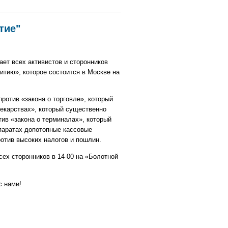
тие"
ет всех активистов и сторонников
итию», которое состоится в Москве на
ротив «закона о торговле», который
лекарствах», который существенно
ив «закона о терминалах», который
паратах допотопные кассовые
ротив высоких налогов и пошлин.
ех сторонников в 14-00 на «Болотной
с нами!