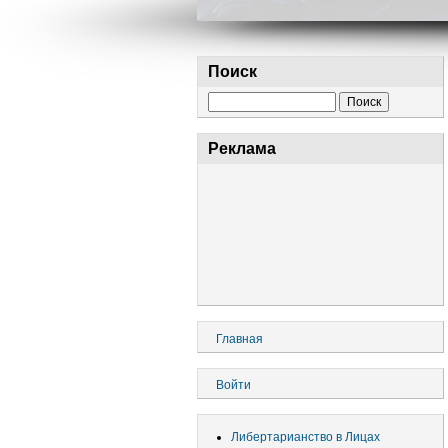
Поиск
Поиск
Реклама
Основная
Главная
навигация
Меню
Войти
учётной
записи
Либертарианство в Лицах
пользователя