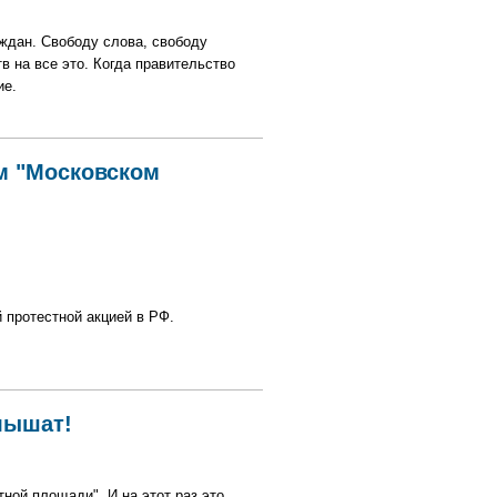
аждан. Свободу слова, свободу
в на все это. Когда правительство
ие.
м "Московском
 протестной акцией в РФ.
слышат!
ной площади". И на этот раз это