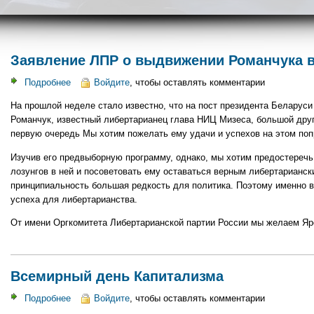
Заявление ЛПР о выдвижении Романчука 
Подробнее
о
Войдите
, чтобы оставлять комментарии
Заявление
На прошлой неделе стало известно, что на пост президента Беларус
ЛПР
Романчук, известный либертарианец глава НИЦ Мизеса, большой друг
о
первую очередь Мы хотим пожелать ему удачи и успехов на этом по
выдвижении
Романчука
Изучив его предвыборную программу, однако, мы хотим предостеречь
в
лозунгов в ней и посоветовать ему оставаться верным либертарианск
президенты
принципиальность большая редкость для политика. Поэтому именно в
РБ
успеха для либертарианства.
От имени Оргкомитета Либертарианской партии России мы желаем Яр
Всемирный день Капитализма
Подробнее
о
Войдите
, чтобы оставлять комментарии
Всемирный