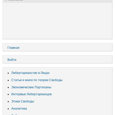
Основная
Главная
навигация
Меню
Войти
учётной
записи
Либертарианство в Лицах
пользователя
Статьи и книги по теории Свободы
Экономические Партизаны
Интервью Либертарианцев
Этика Свободы
Аналитика