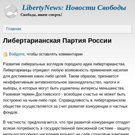
Перейти
LibertyNews: Новости Свободы
к
Свобода, иначе смерть!
основному
содержанию
Строка
Главная
навигации
Либертарианская Партия России
Войдите
, чтобы оставлять комментарии
Развитие либеральных взглядов породило идеи либертарианства.
Либертарианцы отрицают любую возможность применения насилия
для достижения каких-либо целей. Таким образом, признается
неэффективным антимонопольное законодательство, налоги и
выборы, в которых могут быть ущемлены интересы меньшинства.
Развивая термин Достоевского - всеобщее счастье не может быть
построено на чьем-либо горе. Справедливость в либертарианском
обществе осуществляется за счет развития конкуренции и частных
фондов.
В частности, предполагается, что при развитой конкуренции отпадет
всякая потребность в государственной пенсионной системе - защиту
нетрудоспособного населения возьмут на себя страховые компании.