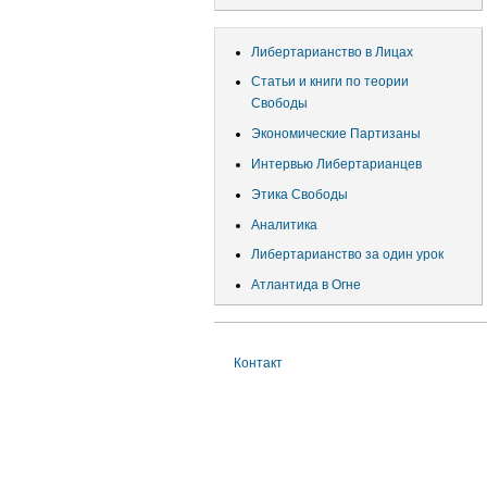
учётной
записи
Либертарианство в Лицах
пользователя
Статьи и книги по теории
Свободы
Экономические Партизаны
Интервью Либертарианцев
Этика Свободы
Аналитика
Либертарианство за один урок
Атлантида в Огне
Контакт
Меню
в
подвале