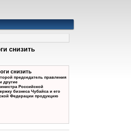
ги снизить
логи снизить
которой председатель правления
и другие
министра Российской
ржку бизнеса Чубайса и его
ийской Федерации продукцию