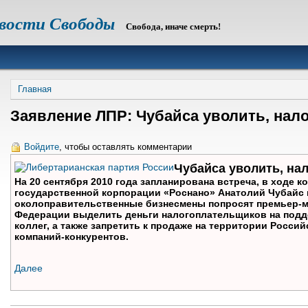
овости Свободы
Свобода, иначе смерть!
Строка
Главная
навигации
Заявление ЛПР: Чубайса уволить, нало
Войдите
, чтобы оставлять комментарии
Чубайса уволить, на
На 20 сентября 2010 года запланирована встреча, в ходе 
государственной корпорации «Роснано» Анатолий Чубайс 
околоправительственные бизнесмены попросят премьер-
Федерации выделить деньги налогоплательщиков на подде
коллег, а также запретить к продаже на территории Росс
компаний-конкурентов.
Далее