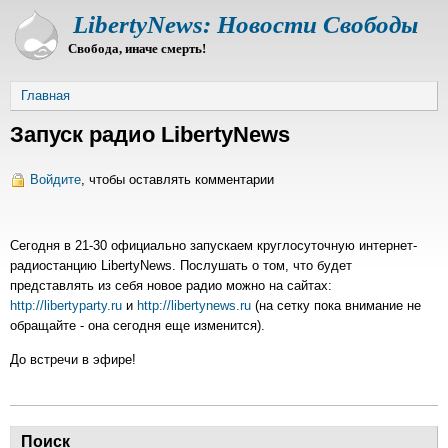
Перейти
LibertyNews: Новости Свободы
к
Свобода, иначе смерть!
основному
содержанию
Строка
Главная
навигации
Запуск радио LibertyNews
Войдите
, чтобы оставлять комментарии
Сегодня в 21-30 официально запускаем круглосуточную интернет-
радиостанцию LibertyNews. Послушать о том, что будет
представлять из себя новое радио можно на сайтах:
http://libertyparty.ru
и
http://libertynews.ru
(на сетку пока внимание не
обращайте - она сегодня еще изменится).
До встречи в эфире!
Поиск