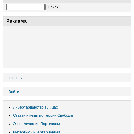
Поиск
Реклама
Основная
Главная
навигация
Меню
Войти
учётной
записи
Либертарианство в Лицах
пользователя
Статьи и книги по теории Свободы
Экономические Партизаны
Интервью Либертарианцев