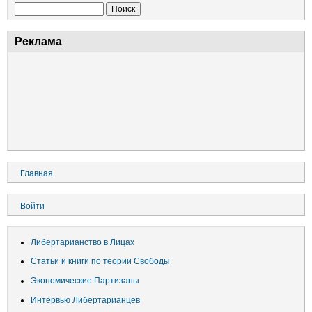
Поиск
Реклама
Основная
Главная
навигация
Меню
Войти
учётной
записи
Либертарианство в Лицах
пользователя
Статьи и книги по теории Свободы
Экономические Партизаны
Интервью Либертарианцев