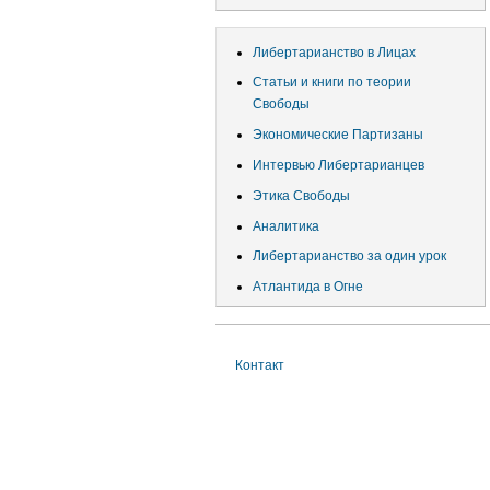
учётной
записи
Либертарианство в Лицах
пользователя
Статьи и книги по теории
Свободы
Экономические Партизаны
Интервью Либертарианцев
Этика Свободы
Аналитика
Либертарианство за один урок
Атлантида в Огне
Контакт
Меню
в
подвале