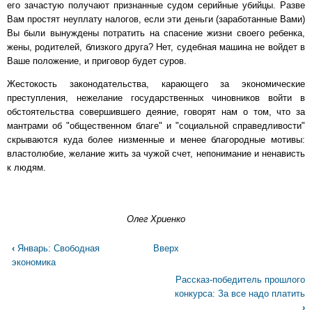
его зачастую получают признанные судом серийные убийцы. Разве
Вам простят неуплату налогов, если эти деньги (заработанные Вами)
Вы были вынуждены потратить на спасение жизни своего ребенка,
жены, родителей, близкого друга? Нет, судебная машина не войдет в
Ваше положение, и приговор будет суров.
Жестокость законодательства, карающего за экономические
преступления, нежелание государственных чиновников войти в
обстоятельства совершившего деяние, говорят нам о том, что за
мантрами об "общественном благе" и "социальной справедливости"
скрываются куда более низменные и менее благородные мотивы:
властолюбие, желание жить за чужой счет, непонимание и ненависть
к людям.
Олег Хриенко
Перекрёстные
‹
Январь: Свободная
Вверх
ссылки
экономика
книги
Рассказ-победитель прошлого
для
конкурса: За все надо платить
Вступительное
›