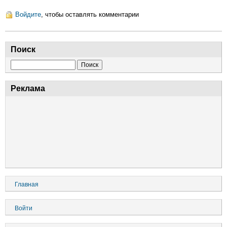
слово
от
Войдите
, чтобы оставлять комментарии
редактора
Поиск
Поиск
Реклама
Основная
Главная
навигация
Меню
Войти
учётной