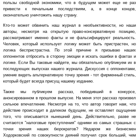
пользы свободной экономики, что в будущем может еще не раз
привести к печальным последствиям, а, в конце концов,
окончательно уничтожить нашу страну.
Кто-то может обвинить наш журнал в необъективности, но наши
авторы, несмотря на открытую право-консервативную позицию,
рассматривают именно факты и не фальсифицируют реальность.
Человек, который использует логику может быть пристрастен, но
логика беспристрастна. По этой причине я призываю наших
оппонентов отбросить в сторону эмоции и искать ошибки в фактах и
логике. Если Вы таковые найдете, мы обязательно опубликуем их в
последующих выпусках нашего журнала. Дискуссия с оппонентами,
умение видеть альтернативную точку зрения - тот фирменный стиль,
который будет всегда присущ нашему изданию.
Также мы публикуем рассказ, победивший в конкурсе,
анонсированном в прошлом выпуске. На меня этот рассказ произвел
сильное впечатление. Несмотря на то, что автор говорит нам, что
действие происходит в далеком будущем, не оставляет ощущение
того, что описывается нынешний день. Действительно, разве не
считаются "налоговые преступления" одними из самых страшных с
точки зрения наших бюрократов? Недаром же бизнесмен
Ходорковский по совокупности деяний получил срок больший, чем