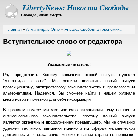
Перейти
LibertyNews: Новости Свободы
к
Свобода, иначе смерть!
основному
содержанию
Строка
Главная
Атлантида в Огне
Январь: Свободная экономика
навигации
Вступительное слово от редактора
Уважаемый читатель!
Рад представить Вашему вниманию второй выпуск журнала
"Атлантида в огне". Мы решили посвятить новый выпуск
протекционизму, антитрастовому законодательству и предлагаемым
альтернативам. Надеемся, Вы сможете найти в нашем журнале
много новой и полезной для себя информации.
В прошлом номере мы уже частично затрагивали тему пошлин и
антимонопольного законодательства, поэтому данный выпуск
является органичным продолжением предыдущего. Мы не случайно
уделяем так много внимания именно этим сферам человеческой
деятельности. К сожалению, многие в нашей стране не понимают