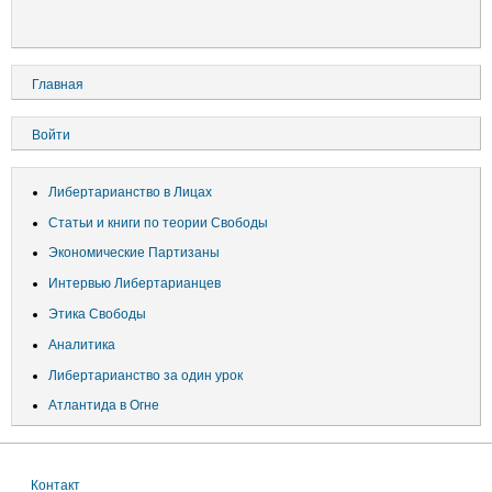
Основная
Главная
навигация
Меню
Войти
учётной
записи
Либертарианство в Лицах
пользователя
Статьи и книги по теории Свободы
Экономические Партизаны
Интервью Либертарианцев
Этика Свободы
Аналитика
Либертарианство за один урок
Атлантида в Огне
Контакт