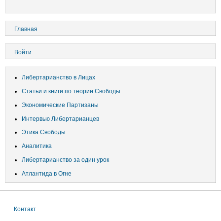
Основная
Главная
навигация
Меню
Войти
учётной
записи
Либертарианство в Лицах
пользователя
Статьи и книги по теории Свободы
Экономические Партизаны
Интервью Либертарианцев
Этика Свободы
Аналитика
Либертарианство за один урок
Атлантида в Огне
Контакт
Меню