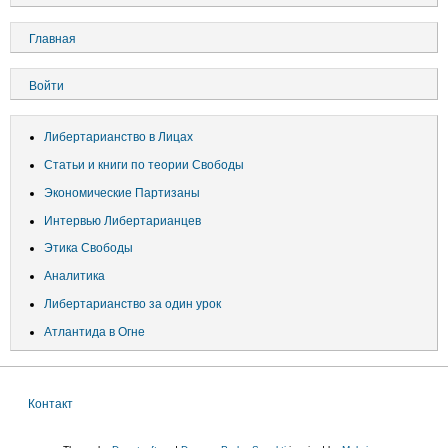
Основная
Главная
навигация
Меню
Войти
учётной
записи
Либертарианство в Лицах
пользователя
Статьи и книги по теории Свободы
Экономические Партизаны
Интервью Либертарианцев
Этика Свободы
Аналитика
Либертарианство за один урок
Атлантида в Огне
Контакт
Меню
в