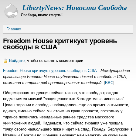
Перейти
LibertyNews: Новости Свободы
к
Свобода, иначе смерть!
основному
содержанию
Строка
Главная
навигации
Freedom House критикует уровень
свободы в США
Войдите
, чтобы оставлять комментарии
Freedom House критикует уровень свободы в США
-
Международная
организация Freedom House опубликовал доклад о свободе в США,
отметив в стране ряд противоречивых тенденций.
[
BBC
]
Общемировая тенденция сейчас такова, что свобода граждан
подменяется мнимой "защищенностью благодетелью чиновника".
Циклы тирании и свободы наблюдались еще со времен античности,
однако, именно сейчас мы стоим на краю пропасти, поскольку у
тиранов появились невиданные раннее средства массового
уничтожения людей. Надеемся, что сейчас тирания уже прошла
точку своего наибольшего пика и идет на спад. Победы Берлускони в
Италии и Саркози во Франции внушают нам надежду на окончание