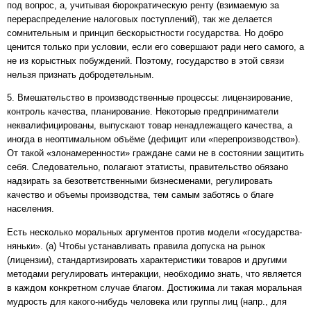
под вопрос, а, учитывая бюрократическую ренту (взимаемую за
перераспределение налоговых поступлений), так же делается
сомнительным и принцип бескорыстности государства. Но добро
ценится только при условии, если его совершают ради него самого, а
не из корыстных побуждений. Поэтому, государство в этой связи
нельзя признать добродетельным.
5. Вмешательство в производственные процессы: лицензирование,
контроль качества, планирование. Некоторые предприниматели
неквалифицированы, выпускают товар ненадлежащего качества, а
иногда в неоптимальном объёме (дефицит или «перепроизводство»).
От такой «злонамеренности» граждане сами не в состоянии защитить
себя. Следовательно, полагают этатисты, правительство обязано
надзирать за безответственными бизнесменами, регулировать
качество и объемы производства, тем самым заботясь о благе
населения.
Есть несколько моральных аргументов против модели «государства-
няньки». (а) Чтобы устанавливать правила допуска на рынок
(лицензии), стандартизировать характеристики товаров и другими
методами регулировать интеракции, необходимо знать, что является
в каждом конкретном случае благом. Достижима ли такая моральная
мудрость для какого-нибудь человека или группы лиц (напр., для