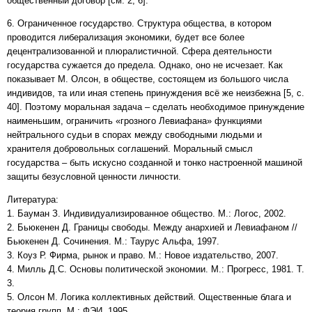
общественный договор [см. 2; 6].
6. Ограниченное государство. Структура общества, в котором
проводится либерализация экономики, будет все более
децентрализованной и плюралистичной. Сфера деятельности
государства сужается до предела. Однако, оно не исчезает. Как
показывает М. Олсон, в обществе, состоящем из большого числа
индивидов, та или иная степень принуждения всё же неизбежна [5, с.
40]. Поэтому моральная задача – сделать необходимое принуждение
наименьшим, ограничить «грозного Левиафана» функциями
нейтрального судьи в спорах между свободными людьми и
хранителя добровольных соглашений. Моральный смысл
государства – быть искусно созданной и тонко настроенной машиной
защиты безусловной ценности личности.
Литература:
1. Бауман З. Индивидуализированное общество. М.: Логос, 2002.
2. Бьюкенен Д. Границы свободы. Между анархией и Левиафаном //
Бьюкенен Д. Сочинения. М.: Таурус Альфа, 1997.
3. Коуз Р. Фирма, рынок и право. М.: Новое издательство, 2007.
4. Милль Д.С. Основы политической экономии. М.: Прогресс, 1981. Т.
3.
5. Олсон М. Логика коллективных действий. Ощественные блага и
теория групп. М.: ФЭИ, 1995.