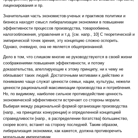
лицензирования и пр.
Значительная часть экономистов-ученых и практиков политики и
бизнеса находят смысл либерализации экономики в повышении
эффективности процессов производства, товарообмена,
налогообложения, управления и т.д. [см. напр., 10] С теоретической и
эмпирической точек зрения, эту концепцию сложно оспорить.
Однако, очевидно, она не является общепризнанной.
Дело в том, что слишком многие не руководствуются в своей жизни
соображениями повышения эффективности, и потому
доказательства, апеллирующие к этому принципу, ни к чему не
обязывают таких людей. Достаточными мотивами к действию и
пониманию чаще служат ценности семьи, нации, культуры, нежели
ценности рациональной максимизации производства и потребления.
Но, по видимому, наиболее сильное противодействие ценность
экономической эффективности встречает со стороны морали.
Выбирая между рациональной формой организации производства
(напр., на принципах конкуренции) и определенной концепцией
справедливости (напр., в распределении богатства) большинство,
скорее всего, встанет на сторону последней. Таким образом,
либерализация экономики, как кажется, должна противоречить
моральным императивам.