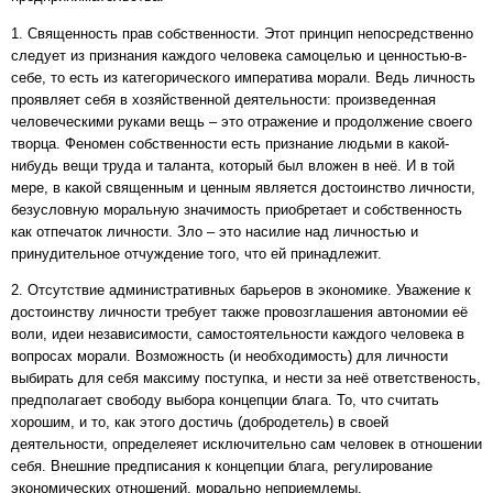
1. Священность прав собственности. Этот принцип непосредственно
следует из признания каждого человека самоцелью и ценностью-в-
себе, то есть из категорического императива морали. Ведь личность
проявляет себя в хозяйственной деятельности: произведенная
человеческими руками вещь – это отражение и продолжение своего
творца. Феномен собственности есть признание людьми в какой-
нибудь вещи труда и таланта, который был вложен в неё. И в той
мере, в какой священным и ценным является достоинство личности,
безусловную моральную значимость приобретает и собственность
как отпечаток личности. Зло – это насилие над личностью и
принудительное отчуждение того, что ей принадлежит.
2. Отсутствие административных барьеров в экономике. Уважение к
достоинству личности требует также провозглашения автономии её
воли, идеи независимости, самостоятельности каждого человека в
вопросах морали. Возможность (и необходимость) для личности
выбирать для себя максиму поступка, и нести за неё ответственость,
предполагает свободу выбора концепции блага. То, что считать
хорошим, и то, как этого достичь (добродетель) в своей
деятельности, определеяет исключительно сам человек в отношении
себя. Внешние предписания к концепции блага, регулирование
экономических отношений, морально неприемлемы.