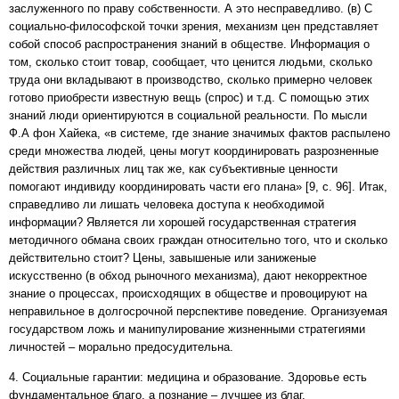
заслуженного по праву собственности. А это несправедливо. (в) С
социально-философской точки зрения, механизм цен представляет
собой способ распространения знаний в обществе. Информация о
том, сколько стоит товар, сообщает, что ценится людьми, сколько
труда они вкладывают в производство, сколько примерно человек
готово приобрести известную вещь (спрос) и т.д. С помощью этих
знаний люди ориентируются в социальной реальности. По мысли
Ф.А фон Хайека, «в системе, где знание значимых фактов распылено
среди множества людей, цены могут координировать разрозненные
действия различных лиц так же, как субъективные ценности
помогают индивиду координировать части его плана» [9, с. 96]. Итак,
справедливо ли лишать человека доступа к необходимой
информации? Является ли хорошей государственная стратегия
методичного обмана своих граждан относительно того, что и сколько
действительно стоит? Цены, завышеные или заниженые
искусственно (в обход рыночного механизма), дают некорректное
знание о процессах, происходящих в обществе и провоцируют на
неправильное в долгосрочной перспективе поведение. Организуемая
государством ложь и манипулирование жизненными стратегиями
личностей – морально предосудительна.
4. Социальные гарантии: медицина и образование. Здоровье есть
фундаментальное благо, а познание – лучшее из благ.