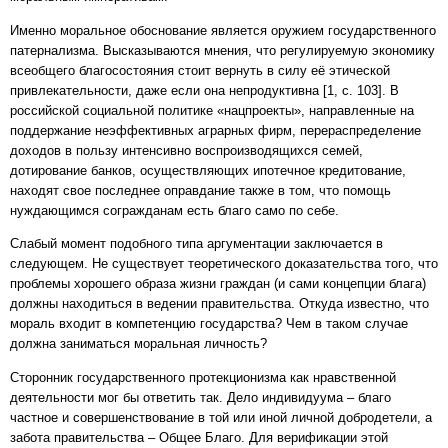
Именно моральное обоснование является оружием государственного
патернализма. Высказываются мнения, что регулируемую экономику
всеобщего благосостояния стоит вернуть в силу её этической
привлекательности, даже если она непродуктивна [1, с. 103]. В
российской социальной политике «нацпроекты», направленные на
поддержание неэффективных аграрных фирм, перераспределение
доходов в пользу интенсивно воспроизводящихся семей,
дотирование банков, осуществляющих ипотечное кредитование,
находят свое последнее оправдание также в том, что помощь
нуждающимся согражданам есть благо само по себе.
Слабый момент подобного типа аргументации заключается в
следующем. Не существует теоретического доказательства того, что
проблемы хорошего образа жизни граждан (и сами концепции блага)
должны находиться в ведении правительства. Откуда известно, что
мораль входит в компетенцию государства? Чем в таком случае
должна заниматься моральная личность?
Сторонник государственного протекционизма как нравственной
деятельности мог бы ответить так. Дело индивидуума – благо
частное и совершенствование в той или иной личной добродетели, а
забота правительства – Общее Благо. Для верификации этой