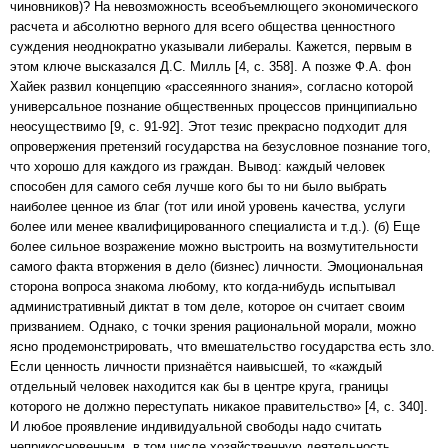
чиновников)? На невозможность всеобъемлющего экономического
расчета и абсолютно верного для всего общества ценностного
суждения неоднократно указывали либералы. Кажется, первым в
этом ключе высказался Д.С. Милль [4, c. 358]. А позже Ф.А. фон
Хайек развил концепцию «рассеянного знания», согласно которой
универсальное познание общественных процессов принципиально
неосуществимо [9, с. 91-92]. Этот тезис прекрасно подходит для
опровержения претензий государства на безусловное познание того,
что хорошо для каждого из граждан. Вывод: каждый человек
способен для самого себя лучше кого бы то ни было выбрать
наиболее ценное из благ (тот или иной уровень качества, услуги
более или менее квалифицированного специалиста и т.д.). (б) Еще
более сильное возражение можно выстроить на возмутительности
самого факта вторжения в дело (бизнес) личности. Эмоциональная
сторона вопроса знакома любому, кто когда-нибудь испытывал
административный диктат в том деле, которое он считает своим
призванием. Однако, с точки зрения рациональной морали, можно
ясно продемонстрировать, что вмешательство государства есть зло.
Если ценность личности признаётся наивысшей, то «каждый
отдельный человек находится как бы в центре круга, границы
которого не должно переступать никакое правительство» [4, с. 340].
И любое проявление индивидуальной свободы надо считать
неприкосновенным, в том числе хозяйственную деятельность,