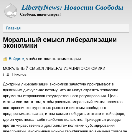
Перейти
LibertyNews: Новости Свободы
к
Свобода, иначе смерть!
основному
содержанию
Строка
Главная
навигации
Моральный смысл либерализации
экономики
Войдите
, чтобы оставлять комментарии
МОРАЛЬНЫЙ СМЫСЛ ЛИБЕРАЛИЗАЦИИ ЭКОНОМИКИ
Л.В. Никонов
Доктрины либерализации экономики зачастую проигрывают в
публичных дискуссиях потому, что не могут отразить этические
аргументы сторонников государственного регулирования. Цель
статьи состоит в том, чтобы раскрыть моральный смысл проектов
постороения конкурентных рынков и системы свободного
предпринимательства, и тем самым победить этатизм в той сфере,
где он чувствовал себя наиболее вольготно. Приводятся доводы
против «нравственных достоинств» политики субсидирования
предприятий, дискриминационной тарификации во внешней торговле,