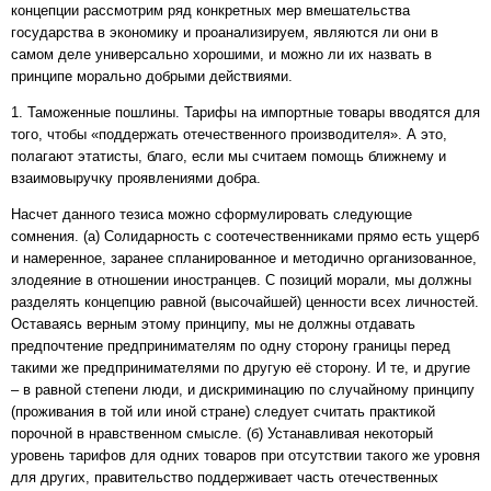
концепции рассмотрим ряд конкретных мер вмешательства
государства в экономику и проанализируем, являются ли они в
самом деле универсально хорошими, и можно ли их назвать в
принципе морально добрыми действиями.
1. Таможенные пошлины. Тарифы на импортные товары вводятся для
того, чтобы «поддержать отечественного производителя». А это,
полагают этатисты, благо, если мы считаем помощь ближнему и
взаимовыручку проявлениями добра.
Насчет данного тезиса можно сформулировать следующие
сомнения. (а) Солидарность с соотечественниками прямо есть ущерб
и намеренное, заранее спланированное и методично организованное,
злодеяние в отношении иностранцев. С позиций морали, мы должны
разделять концепцию равной (высочайшей) ценности всех личностей.
Оставаясь верным этому принципу, мы не должны отдавать
предпочтение предпринимателям по одну сторону границы перед
такими же предпринимателями по другую её сторону. И те, и другие
– в равной степени люди, и дискриминацию по случайному принципу
(проживания в той или иной стране) следует считать практикой
порочной в нравственном смысле. (б) Устанавливая некоторый
уровень тарифов для одних товаров при отсутствии такого же уровня
для других, правительство поддерживает часть отечественных