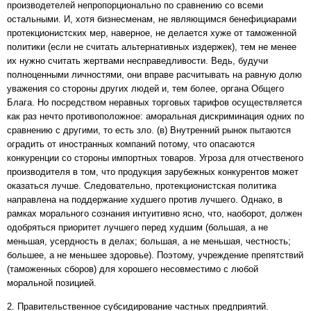
производетелей непропорционально по сравнению со всеми
остальными. И, хотя бизнесменам, не являющимся бенефициарами
протекционистских мер, наверное, не делается хуже от таможенной
политики (если не считать альтернативных издержек), тем не менее
их нужно считать жертвами несправедливости. Ведь, будучи
полноценными личностями, они вправе расчитывать на равную долю
уважения со стороны других людей и, тем более, органа Общего
Блага. Но посредством неравных торговых тарифов осуществляется
как раз нечто противоположное: аморальная дискриминация одних по
сравнению с другими, то есть зло. (в) Внутренний рынок пытаются
оградить от иностранных компаний потому, что опасаются
конкуренции со стороны импортных товаров. Угроза для отчественого
производителя в том, что продукция зарубежных конкурентов может
оказаться лучше. Следовательно, протекционистская политика
направлена на поддержание худшего против лучшего. Однако, в
рамках морального сознания интуитивно ясно, что, наоборот, должен
одобряться приоритет лучшего перед худшим (большая, а не
меньшая, усердность в делах; большая, а не меньшая, честность;
большее, а не меньшее здоровье). Поэтому, учреждение препятствий
(таможенных сборов) для хорошего несовместимо с любой
моральной позицией.
2. Правительственное субсидирование частных предприятий.