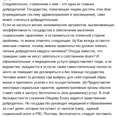
Следовательно, стремление к ним – это одна из главных
добродетелей. Государство, помогающее людям достичь этих благ
(учреждающее систему здравоохранения и просвещения), само
может считаться добродетельным.
Если не касаться веских экономических аргументов, высвечивающих
неэффективность государства в обеспечении населения
социальными гарантиями, и остановиться на этической стороне
проблемы, то можно отметить следующее. (а) Как всегда остается
неясным главное: почему именно правительство должно опекать
личные добродетели каждого человека? Откуда известно, что
граждане сами не могут заботиться о собственном благе? И
образовательные, и медицинские услуги предоставляют люди, а не
ведомства; нуждаются в услугах также самостоятельные личности;
ничто не помешает им договориться и без помощи государства.
Человек может (и должен) сам выбрать для себя хороший образ
жизни и приложить усилия к его осуществлению. (б) Предоставляя
некоторые социальные гарантии, административные органы обычно
ставят себе в заслугу бесплатность (или дешевизну) услуг. В этой
бескорыстности служения Общему Благу видится нравственная
добродетель. Но государство руководит медициной и образованием
за счет денег, которые поступают от налогов (напр., единый
социальный нолог в РФ). Поэтому, бесплатность следует поставить