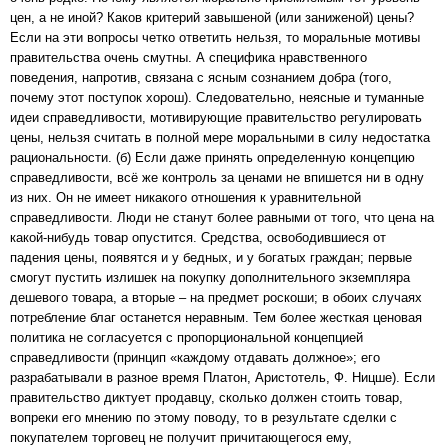
цен, а не иной? Каков критерий завышеной (или заниженой) цены?
Если на эти вопросы четко ответить нельзя, то моральные мотивы
правительства очень смутны. А специфика нравственного
поведения, напротив, связана с ясным сознанием добра (того,
почему этот поступок хорош). Следовательно, неясные и туманные
идеи справедливости, мотивирующие правительство регулировать
цены, нельзя считать в полной мере моральными в силу недостатка
рациональности. (б) Если даже принять определенную концепцию
справедливости, всё же контроль за ценами не впишется ни в одну
из них. Он не имеет никакого отношения к уравнительной
справедливости. Люди не станут более равными от того, что цена на
какой-нибудь товар опустится. Средства, освободившиеся от
падения цены, появятся и у бедных, и у богатых граждан; первые
смогут пустить излишек на покупку дополнительного экземпляра
дешевого товара, а вторые – на предмет роскоши; в обоих случаях
потребление благ останется неравным. Тем более жесткая ценовая
политика не согласуется с пропорциональной концепцией
справедливости (принцип «каждому отдавать должное»; его
разрабатывали в разное время Платон, Аристотель, Ф. Ницше). Если
правительство диктует продавцу, сколько должен стоить товар,
вопреки его мнению по этому поводу, то в результате сделки с
покупателем торговец не получит причитающегося ему,