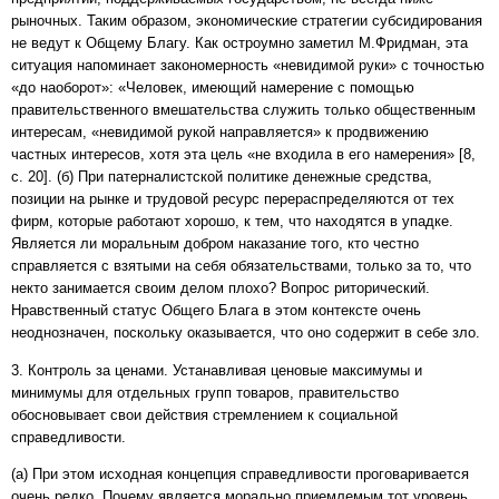
рыночных. Таким образом, экономические стратегии субсидирования
не ведут к Общему Благу. Как остроумно заметил М.Фридман, эта
ситуация напоминает закономерность «невидимой руки» с точностью
«до наоборот»: «Человек, имеющий намерение с помощью
правительственного вмешательства служить только общественным
интересам, «невидимой рукой направляется» к продвижению
частных интересов, хотя эта цель «не входила в его намерения» [8,
c. 20]. (б) При патерналистской политике денежные средства,
позиции на рынке и трудовой ресурс перераспределяются от тех
фирм, которые работают хорошо, к тем, что находятся в упадке.
Является ли моральным добром наказание того, кто честно
справляется с взятыми на себя обязательствами, только за то, что
некто занимается своим делом плохо? Вопрос риторический.
Нравственный статус Общего Блага в этом контексте очень
неоднозначен, поскольку оказывается, что оно содержит в себе зло.
3. Контроль за ценами. Устанавливая ценовые максимумы и
минимумы для отдельных групп товаров, правительство
обосновывает свои действия стремлением к социальной
справедливости.
(а) При этом исходная концепция справедливости проговаривается
очень редко. Почему является морально приемлемым тот уровень