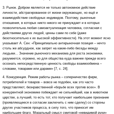
3. Рынок. Добром является не только автономное действие
личности, абстрагированное от жизни окружающих, но ещё и
взаимодействие свободных индивидов. Поэтому, рыночные
отношения, в которых никто никого не принуждает и в которых
позволительна любая самоактуализация человека, согласная с
действиями других людей, ценны сами по себе (даже
безотносительно к их высокой эффективности). На этот момент ясно
указывает А. Сен: «Принципиально антирыночная позиция – нечто
столь же абсурдное, как запрет на какие-либо беседы между
людьми... Значение рыночного механизма для роста экономики,
разумеется, огромно, но для общества куда важнее прежде всего
осознать непосредственную ценность свободы взаимообмена –
словами, товарами или дарами» [7, с. 24].
4. Конкуренция. Режим работы рынка – соперничество фирм,
потребителей и товаров – вовсе не подобен, как это часто
представляют, безнравственной «борьбе всех против всех». В
конкурентной экономике побеждает не сильнейший, как в животном
царстве, а лучший, то есть тот, кто получает наибольшее признание
(проявляющееся в согласии заключить с ним сделку) со стороны
других участников процесса, в силу того, что приносит им
наибольшее благо. Моральный смысл смитовой «невидимой руки»