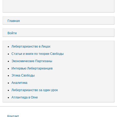
Основная
Главная
навигация
Меню
Войти
учётной
записи
Либертарианство в Лицах
пользователя
Статьи и книги по теории Свободы
Экономические Партизаны
Интервью Либертарианцев
Этика Свободы
Аналитика
Либертарианство за один урок
Атлантида в Огне
Контакт