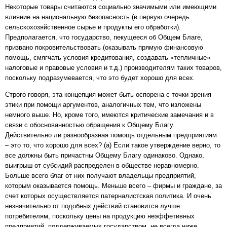
Некоторые товары считаются социально значимыми или имеющими
влияние на национальную безопасность (в первую очередь
сельскохозяйственное сырье и продукты его обработки).
Предполагается, что государство, пекущееся об Общем Благе,
призвано покровительствовать (оказывать прямую финансовую
помощь, смягчать условия кредитования, создавать «тепличные»
налоговые и правовые условия и т.д.) производителям таких товаров,
поскольку подразумевается, что это будет хорошо для всех.
Строго говоря, эта концепция может быть оспорена с точки зрения
этики при помощи аргументов, аналогичных тем, что изложены
немного выше. Но, кроме того, имеются критические замечания и в
связи с обоснованностью обращения к Общему Благу.
Действительно ли разнообразная помощь отдельным предприятиям
– это то, что хорошо для всех? (а) Если такое утверждение верно, то
все должны быть причастны Общему Благу одинаково. Однако,
выигрыш от субсидий распределен в обществе неравномерно.
Больше всего благ от них получают владельцы предприятий,
которым оказывается помощь. Меньше всего – фирмы и граждане, за
счет которых осуществляется патерналистская политика. И очень
незначительно от подобных действий становится лучше
потребителям, поскольку цены на продукцию неэффетивных
предприятий, поддерживаемых государством, не всегда ниже