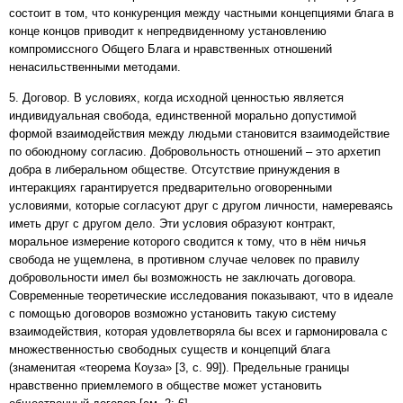
состоит в том, что конкуренция между частными концепциями блага в
конце концов приводит к непредвиденному установлению
компромиссного Общего Блага и нравственных отношений
ненасильственными методами.
5. Договор. В условиях, когда исходной ценностью является
индивидуальная свобода, единственной морально допустимой
формой взаимодействия между людьми становится взаимодействие
по обоюдному согласию. Добровольность отношений – это архетип
добра в либеральном обществе. Отсутствие принуждения в
интеракциях гарантируется предварительно оговоренными
условиями, которые согласуют друг с другом личности, намереваясь
иметь друг с другом дело. Эти условия образуют контракт,
моральное измерение которого сводится к тому, что в нём ничья
свобода не ущемлена, в противном случае человек по правилу
добровольности имел бы возможность не заключать договора.
Современные теоретические исследования показывают, что в идеале
с помощью договоров возможно установить такую систему
взаимодействия, которая удовлетворяла бы всех и гармонировала с
множественностью свободных существ и концепций блага
(знаменитая «теорема Коуза» [3, с. 99]). Предельные границы
нравственно приемлемого в обществе может установить