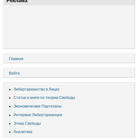
Реклама
Основная
Главная
навигация
Меню
Войти
учётной
записи
Либертарианство в Лицах
пользователя
Статьи и книги по теории Свободы
Экономические Партизаны
Интервью Либертарианцев
Этика Свободы
Аналитика