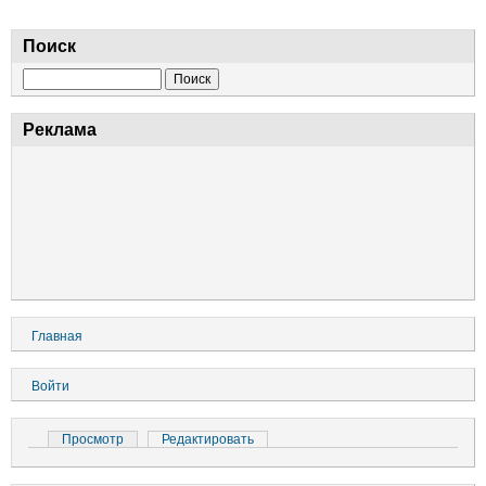
государство
Поиск
Поиск
Реклама
Основная
Главная
навигация
Меню
Войти
учётной
записи
Главные
Просмотр
(активная
Редактировать
пользователя
вкладка)
вкладки