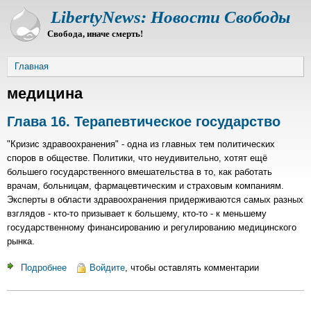
Перейти
LibertyNews: Новости Свободы
к
Свобода, иначе смерть!
основному
содержанию
Строка
Главная
навигации
медицина
Глава 16. Терапевтическое государство
"Кризис здравоохранения" - одна из главных тем политических
споров в обществе. Политики, что неудивительно, хотят ещё
большего государственного вмешательства в то, как работать
врачам, больницам, фармацевтическим и страховым компаниям.
Эксперты в области здравоохранения придерживаются самых разных
взглядов - кто-то призывает к большему, кто-то - к меньшему
государственному финансированию и регулированию медицинского
рынка.
Подробнее
о
Войдите
, чтобы оставлять комментарии
Глава
16.
Терапевтическое