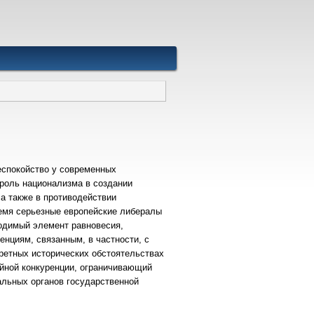
еспокойство у современных
 роль национализма в создании
а также в противодействии
емя серьезные европейские либералы
ходимый элемент равновесия,
нциям, связанным, в частности, с
кретных исторических обстоятельствах
ийной конкуренции, ограничивающий
альных органов государственной