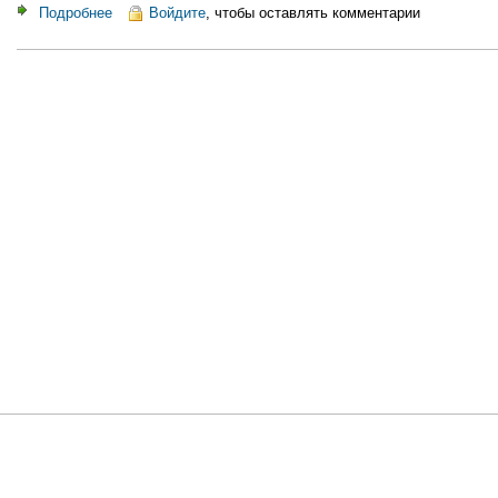
Подробнее
о
Войдите
, чтобы оставлять комментарии
Теория
либерального
национализма