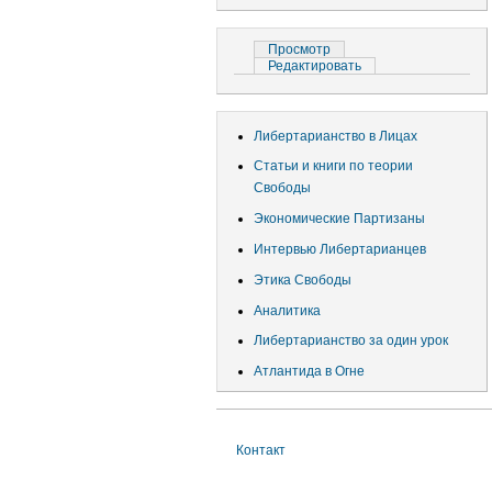
учётной
записи
Главные
Просмотр
(активная
пользователя
вкладка)
Редактировать
вкладки
Либертарианство в Лицах
Статьи и книги по теории
Свободы
Экономические Партизаны
Интервью Либертарианцев
Этика Свободы
Аналитика
Либертарианство за один урок
Атлантида в Огне
Контакт
Меню
в