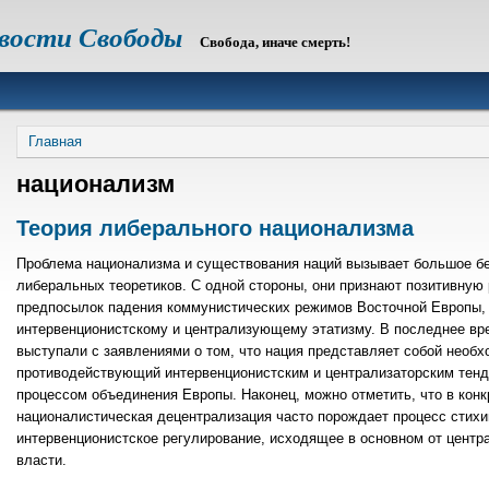
овости Свободы
Свобода, иначе смерть!
Строка
Главная
навигации
национализм
Теория либерального национализма
Проблема национализма и существования наций вызывает большое б
либеральных теоретиков. С одной стороны, они признают позитивную
предпосылок падения коммунистических режимов Восточной Европы, 
интервенционистскому и централизующему этатизму. В последнее вр
выступали с заявлениями о том, что нация представляет собой необ
противодействующий интервенционистским и централизаторским тенде
процессом объединения Европы. Наконец, можно отметить, что в кон
националистическая децентрализация часто порождает процесс стих
интервенционистское регулирование, исходящее в основном от центр
власти.