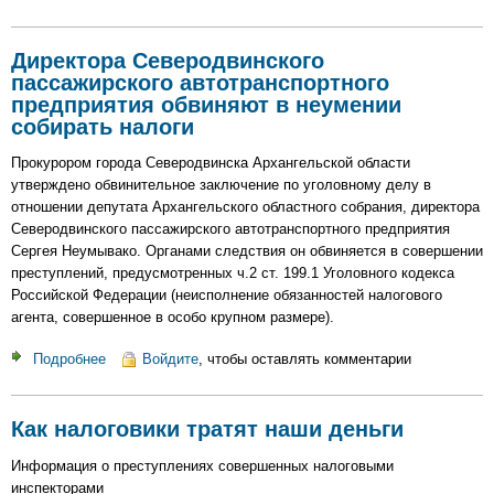
Налогового
инспектора
Директора Северодвинского
в
пассажирского автотранспортного
Ростове-
предприятия обвиняют в неумении
на-
собирать налоги
Дону
обвиняют
Прокурором города Северодвинска Архангельской области
в
утверждено обвинительное заключение по уголовному делу в
получении
отношении депутата Архангельского областного собрания, директора
взятки
Северодвинского пассажирского автотранспортного предприятия
(вымогательства)
Сергея Неумывако. Органами следствия он обвиняется в совершении
с
преступлений, предусмотренных ч.2 ст. 199.1 Уголовного кодекса
предприятия
Российской Федерации (неисполнение обязанностей налогового
агента, совершенное в особо крупном размере).
Подробнее
о
Войдите
, чтобы оставлять комментарии
Директора
Северодвинского
Как налоговики тратят наши деньги
пассажирского
автотранспортного
Информация о преступлениях совершенных налоговыми
предприятия
инспекторами
обвиняют