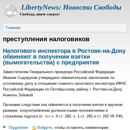
Перейти
LibertyNews: Новости Свободы
к
Свобода, иначе смерть!
основному
содержанию
Строка
Главная
навигации
преступления налоговиков
Налогового инспектора в Ростове-на-Дону
обвиняют в получении взятки
(вымогательства) с предприятия
Заместителем Генерального прокурора Российской Федерации
Иваном Сыдоруком утверждено обвинительное заключение по
уголовному делу в отношении главного налогового инспектора ИФНС
Российской Федерации по Октябрьскому району г. Ростова-на-Дону
Анжелы Зобовой.
Органами следствия она обвиняется в получении взятки в крупном
размере, злоупотреблении должностными полномочиями и
служебном подлоге (п. «г» ч. 4 ст. 290, ч. 1 ст. 285 и ст. 292 УК РФ).
Подробнее
о
Войдите
, чтобы оставлять комментарии