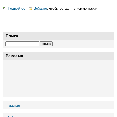
в
Подробнее
о
Войдите
, чтобы оставлять комментарии
неумении
Как
собирать
налоговики
налоги
тратят
наши
деньги
Поиск
Поиск
Реклама
Основная
Главная
навигация