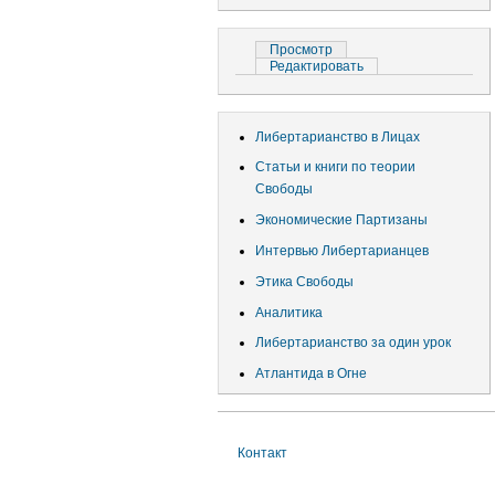
учётной
записи
Главные
Просмотр
(активная
пользователя
вкладка)
Редактировать
вкладки
Либертарианство в Лицах
Статьи и книги по теории
Свободы
Экономические Партизаны
Интервью Либертарианцев
Этика Свободы
Аналитика
Либертарианство за один урок
Атлантида в Огне
Контакт
Меню
в