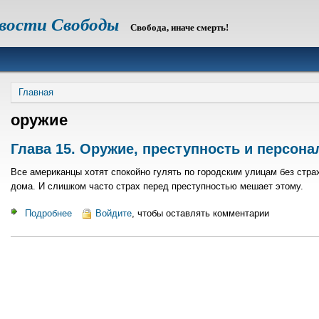
овости Свободы
Свобода, иначе смерть!
Строка
Главная
навигации
оружие
Глава 15. Оружие, преступность и персона
Все американцы хотят спокойно гулять по городским улицам без страх
дома. И слишком часто страх перед преступностью мешает этому.
Подробнее
о
Войдите
, чтобы оставлять комментарии
Глава
15.
Оружие,
преступность
и
персональная
ответственность