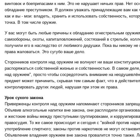
винтовок и боеприпасами к ним. Это не нарушает ничьих прав. Нет ос
обладание преступником. Я должен уважать принадлежащие вам как 
как и вы - мои: владеть, хранить и использовать собственность, кото
точка. В том числе оружие.
У вас могут быть любые причины к обладанию огнестрельным оружием
самообороны, охоты, капиталовложений, состязаний в стрельбе, колл
получили его в наследство от любимого дедушки. Пока вы никому не 
права жаловаться. Это сугубо ваше дело.
Сторонников контроля над оружием не волнуют ни ваши конституцион
распоряжаться собственной жизнью и собственностью. В самом деле,
над оружием", просто чтобы сосредоточить внимание на неодушевлён
предмет может причинить, скрывая тем самым факт, что в действите
контролировать других людей, нарушая при этом их права.
Урок сухого закона
Приверженцы контроля над оружием напоминают сторонников запреще
Объявив алкогольные напитки вне закона, они расплодили организов
и жестокие войны между преступными группировками, и коррумпирова
правосудия. То же самое происходит и сегодня с "войной против нарк
употребление спиртного; законы против наркотиков не могут останови
Объявление владения оружием вне закона провалится точно также. Л