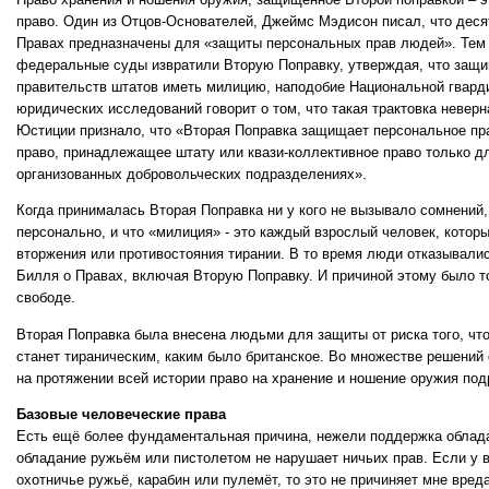
право. Один из Отцов-Основателей, Джеймс Мэдисон писал, что десят
Правах предназначены для «защиты персональных прав людей». Тем 
федеральные суды извратили Вторую Поправку, утверждая, что защи
правительств штатов иметь милицию, наподобие Национальной гвард
юридических исследований говорит о том, что такая трактовка невер
Юстиции признало, что «Вторая Поправка защищает персональное пра
право, принадлежащее штату или квази-коллективное право только для
организованных добровольческих подразделениях».
Когда принималась Вторая Поправка ни у кого не вызывало сомнений
персонально, и что «милиция» - это каждый взрослый человек, котор
вторжения или противостояния тирании. В то время люди отказывали
Билля о Правах, включая Вторую Поправку. И причиной этому было то
свободе.
Вторая Поправка была внесена людьми для защиты от риска того, что
станет тираническим, каким было британское. Во множестве решений
на протяжении всей истории право на хранение и ношение оружия п
Базовые человеческие права
Есть ещё более фундаментальная причина, нежели поддержка облад
обладание ружьём или пистолетом не нарушает ничьих прав. Если у в
охотничье ружьё, карабин или пулемёт, то это не причиняет мне вред