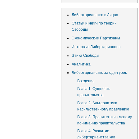
учётной
записи
Либертарианство в Лицах
пользователя
Статьи и книги по теории
Свободы
Экономические Партизаны
Интервью Либертарианцев
Этика Свободы
Аналитика
Либертарианство за один урок
Введение
Глава 1. Сущность
правительства
Глава 2. Альтернатива
насильственному правлению
Глава 3. Препятствия к ясному
пониманию правительства
Глава 4. Развитие
либертарианства как