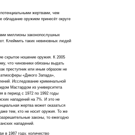
и потенциальными жертвами, чем
ое обладание оружием принесёт округе
ками миллионы законопослушных
ают. Клеймить таких невиновных людей
е скрытое ношение оружия. К 2005
му, что чиновники обязаны выдать
как преступник или иным образом не
 атмосферы «Дикого Запада»,
плений. Исследование криминальной
видом Мастардом из университета
ия в период с 1972 по 1992 годы
нских нападений на 7%. И это не
енциальная жертва может оказаться
же тем, кто не носит оружия. То же
 разрешительные законы, то ежегодно
ганских нападений.
е в 1987 году, количество