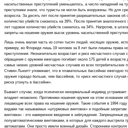
насильственных преступлений уменьшилось, а число нападений на ту
преступники знали, что туристы не могли быть вооружены. Но для ср
возросла. За десять лет после принятия разрешительных законов об
количество убийств снизилось на 39%. После принятия аналогичного з
лет годовое количество убийств снизилось на 34%. Напротив, в штат
запреты на ношение оружия высок уровень насильственной преступно
Лишь очень малая часть из сотен тысяч людей, носящих оружие, испо
примеру, во Флориде лишь 19 человек за 8 лет были лишены права н
преступления. Незначительно возрастает и риск несчастного случая 
обращения с оружием ежегодно погибает около 175 детей в возрасте д
самых низких уровней несчастных случаев из всех потребительских п
Стивен Льюитт упоминает, что в плавательных бассейнах ежегодно тон
оружия гораздо больше, чем бассейнов, то «риск несчастного случая 
риска утонуть в бассейне».
Бывают случаи, когда психически ненормальный индивид устраивает 
владеет незаконно. Противники ношения оружия на этом основании о
лишающие всех права на ношение оружия. Такие события в 1994 году 
видами так называемых «штурмовых винтовок» и подобным запретам 
винтовка» - это намеренное введение в заблуждение. Запрещенные 
полуавтоматическими винтовками, в которых для каждого выстрела тр
автоматами. Они просто имели военный дизайн. Сторонники контроля 