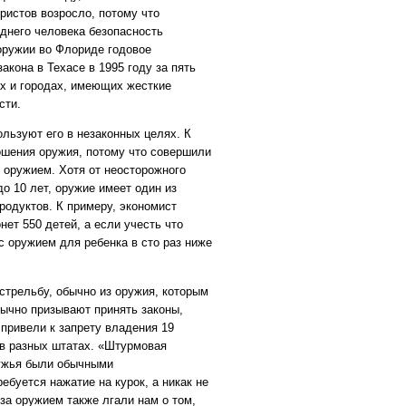
ристов возросло, потому что
еднего человека безопасность
 оружии во Флориде годовое
акона в Техасе в 1995 году за пять
ах и городах, имеющих жесткие
сти.
льзуют его в незаконных целях. К
ошения оружия, потому что совершили
с оружием. Хотя от неосторожного
о 10 лет, оружие имеет один из
родуктов. К примеру, экономист
ет 550 детей, а если учесть что
с оружием для ребенка в сто раз ниже
стрельбу, обычно из оружия, которым
бычно призывают принять законы,
привели к запрету владения 19
в разных штатах. «Штурмовая
ружья были обычными
ебуется нажатие на курок, а никак не
за оружием также лгали нам о том,