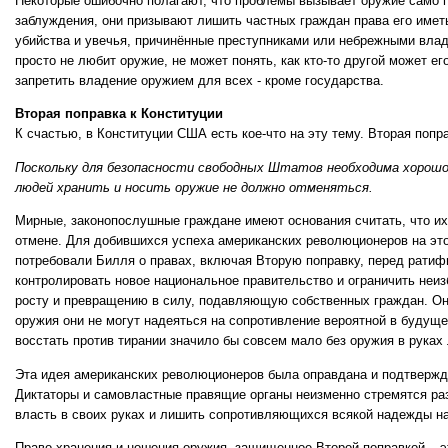
Некоторые ошибочно полагают, что проблемы вызывает оружие само п
заблуждения, они призывают лишить частных граждан права его иметь,
убийства и увечья, причинённые преступниками или небрежными влад
просто не любит оружие, не может понять, как кто-то другой может е
запретить владение оружием для всех - кроме государства.
Вторая поправка к Конституции
К счастью, в Конституции США есть кое-что на эту тему. Вторая попра
Поскольку для безопасности свободных Штатов необходима хорошо 
людей хранить и носить оружие не должно отменяться.
Мирные, законопослушные граждане имеют основания считать, что их
отмене. Для добившихся успеха американских революционеров на эт
потребовали Билля о правах, включая Вторую поправку, перед ратиф
контролировать новое национальное правительство и ограничить неи
росту и превращению в силу, подавляющую собственных граждан. Они
оружия они не могут надеяться на сопротивление вероятной в будуще
восстать против тирании значило бы совсем мало без оружия в рука
Эта идея американских революционеров была оправдана и подтверж
Диктаторы и самовластные правящие органы неизменно стремятся ра
власть в своих руках и лишить сопротивляющихся всякой надежды на
Право хранения и ношения оружия, защищенное Второй поправкой – 