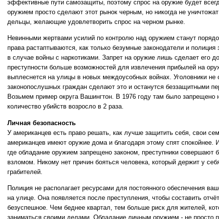
эффективные пути самозащиты, поэтому спрос на оружие будет всег
оружием просто сделают этот рынок черным, но никогда не уничтожат 
дельцы, желающие удовлетворить спрос на черном рынке.
Невинными жертвами усилий по контролю над оружием станут порядо
права растаптываются, как только безумные законодатели и полиция з
в случае войны с наркотиками. Запрет на оружие лишь сделает его д
преступности больше возможностей для извлечения прибылей на ору
выплеснется на улицы в новых междоусобных войнах. Уголовники не 
законопослушных граждан сделают это и останутся беззащитными п
Возьмем пример округа Вашингтон. В 1976 году там было запрещено 
количество убийств возросло в 2 раза.
Личная безопасность
У американцев есть право решать, как лучше защитить себя, свои се
американцев имеют оружие дома и благодаря этому спят спокойнее. 
где обладание оружием запрещено законом, преступники совершают 
взломом. Никому нет причин бояться человека, который держит у себ
грабителей.
Полиция не располагает ресурсами для постоянного обеспечения ваш
на улице. Она появляется после преступления, чтобы составить отчё
безуспешное. Чем беднее квартал, тем больше риск для жителей, кот
заниматься своими делами. Обладание личным оружием - не просто п