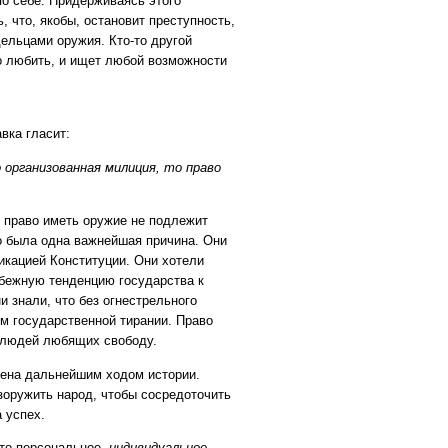
о себе. Придерживаясь этого
 что, якобы, остановит преступность,
ельцами оружия. Кто-то другой
го любить, и ищет любой возможности
вка гласит:
организованная милиция, то право
 право иметь оружие не подлежит
о была одна важнейшая причина. Они
икацией Конституции. Они хотели
збежную тенденцию государства к
 знали, что без огнестрельного
м государственной тирании. Право
х людей любящих свободу.
дена дальнейшим ходом истории.
зоружить народ, чтобы сосредоточить
 успех.
это персональное,
индивидуальное