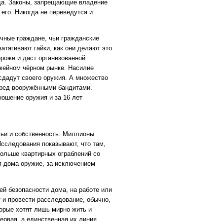
да. Законы, запрещающие владение
его. Никогда не переведутся и
чные граждане, чьи гражданские
атягивают гайки, как они делают это
ороже и даст организованной
жейном чёрном рынке. Насилие
сдадут своего оружия. А множество
еред вооружёнными бандитами.
ношение оружия и за 16 лет
мьи и собственность. Миллионы
Исследования показывают, что там,
больше квартирных ограблений со
я дома оружие, за исключением
ей безопасности дома, на работе или
т и провести расследование, обычно,
орые хотят лишь мирно жить и
ервая, а единственная их линия