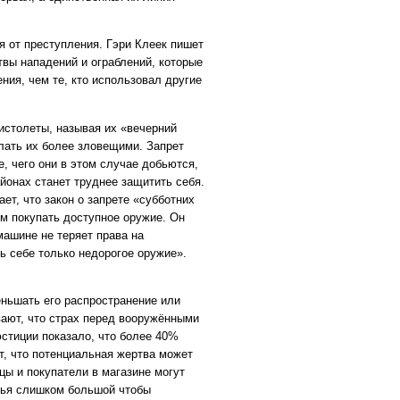
 от преступления. Гэри Клеек пишет
ртвы нападений и ограблений, которые
ия, чем те, кто использовал другие
истолеты, называя их «вечерний
елать их более зловещими. Запрет
е, чего они в этом случае добьются,
йонах станет труднее защитить себя.
т, что закон о запрете «субботних
ям покупать доступное оружие. Он
машине не теряет права на
ь себе только недорогое оружие».
ньшать его распространение или
ают, что страх перед вооружёнными
стиции показало, что более 40%
т, что потенциальная жертва может
цы и покупатели в магазине могут
овья слишком большой чтобы