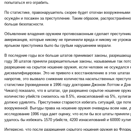
попытаться его ограбить.
По статистике, правонарушитель скорее будет отогнан вооруженным
осуждён и посажен за преступление. Таким образом, распространённ
больше безопасности.
Объявление владения оружием противозаконным сделает преступни
американцев, которые никому не причинили вреда и никому не угрож
ярлыком преступника было бы грубым нарушением морали.
В последние годы все больше штатов принимают законы, разрешающи
году 38 штатов приняли разрешительные законы, называемые так пото
разрешение на скрытое ношение оружия, если человек не осуждался 
дисквалифицирован. Это не привело к восстановлению в этих штатах
напротив, это вызвало снижение количества насильственных престу
статистики (проведенное в 1996 году докторами Джоном Лоттом и Дэ
Чикаго) показало, что в штатах, где разрешено скрытое ношение оруж
количество убийств снизилось на 8.5%, изнасилований на 5%, хулига
должно удивлять. Преступники стараются избегать ситуаций, где пот
вооруженной. Выгоды права на ношение оружия очевидны всем нам, да
исследование 1996 года дает оценку, что если бы все штаты приняли
удалось бы избежать 1570 убийств, 4200 изнасилований и 60000 хули
Интересно, что после разрешения скрытого ношения оружия во Флорид