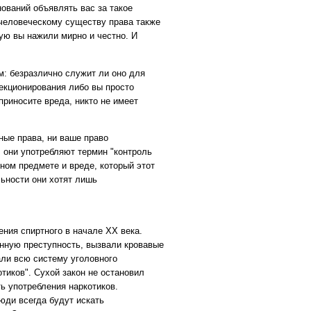
нований объявлять вас за такое
человеческому существу права также
рую вы нажили мирно и честно. И
: безразлично служит ли оно для
екционирования либо вы просто
приносите вреда, никто не имеет
ные права, ни ваше право
 они употребляют термин "контроль
ном предмете и вреде, который этот
льности они хотят лишь
ния спиртного в начале ХХ века.
анную преступность, вызвали кровавые
ли всю систему уголовного
отиков". Сухой закон не остановил
ть употребления наркотиков.
юди всегда будут искать