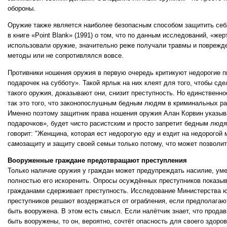
обороны.
Оружие также является наиболее безопасным способом защитить себя
в книге «Point Blank» (1991) о том, что по данным исследований, «же
использовали оружие, значительно реже получали травмы и поврежден
методы или не сопротивлялся вовсе.
Противники ношения оружия в первую очередь критикуют недорогие п
подарочек на субботу». Такой ярлык на них клеят для того, чтобы сд
такого оружия, доказывают они, снизит преступность. Но единственно
так это того, что законопослушным бедным людям в криминальных ра
Именно поэтому защитник права ношения оружия Алан Корвин указывае
подарочков», будет чисто расистским и просто запретит бедным люд
говорит: "Женщина, которая ест недорогую еду и ездит на недорогой 
самозащиту и защиту своей семьи только потому, что может позволит
Вооруженные граждане предотвращают преступления
Только наличие оружия у граждан может предупреждать насилие, уме
полностью его искоренить. Опросы осуждённых преступников показыв
гражданами сдерживает преступность. Исследование Министерства ю
преступников решают воздержаться от ограбления, если предполагаю
быть вооружена. В этом есть смысл. Если налётчик знает, что продав
быть вооружены, то он, вероятно, сочтёт опасность для своего здор