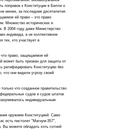
ь поправок к Конституции в Билле о
не менее, за последние десятилетия
щаемое ей право – это право
ии. Множество исторических и
на. В 2004 году даже Министерство
во индивида, а не коллективное
 тех, кто участвует в
, что право, защищаемое ей
ый может быть призван для защиты от
сь ратифицировать Конституцию без
, что они видели угрозу своей
 только что созданное правительство
 федеральных судов и судов штатов
одразумевалось индивидуальным.
ания оружием Конституцией. Само
ас есть пистолет "Магнум-357",
а. Вы можете обладать хоть сотней