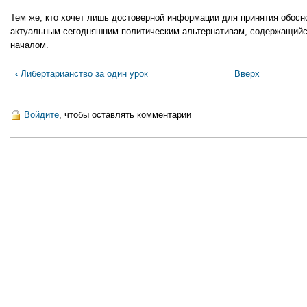
Тем же, кто хочет лишь достоверной информации для принятия обос
актуальным сегодняшним политическим альтернативам, содержащийс
началом.
Перекрёстные
‹
Либертарианство за один урок
Вверх
ссылки
книги
для
Войдите
, чтобы оставлять комментарии
Введение