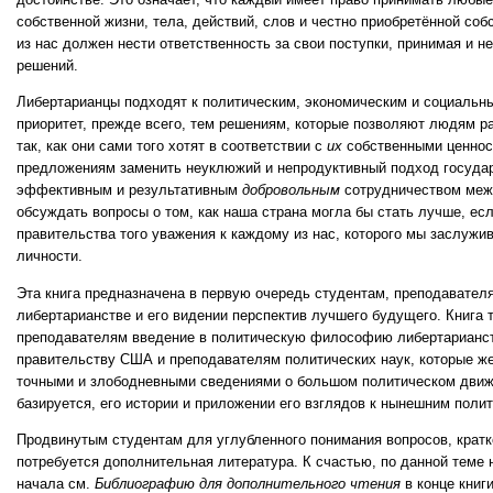
собственной жизни, тела, действий, слов и честно приобретённой соб
из нас должен нести ответственность за свои поступки, принимая и 
решений.
Либертарианцы подходят к политическим, экономическим и социальн
приоритет, прежде всего, тем решениям, которые позволяют людям р
так, как они сами того хотят в соответствии с
их
собственными ценност
предложениям заменить неуклюжий и непродуктивный подход государ
эффективным и результативным
добровольным
сотрудничеством межд
обсуждать вопросы о том, как наша страна могла бы стать лучше, ес
правительства того уважения к каждому из нас, которого мы заслужи
личности.
Эта книга предназначена в первую очередь студентам, преподавателя
либертарианстве и его видении перспектив лучшего будущего. Книга 
преподавателям введение в политическую философию либертарианст
правительству США и преподавателям политических наук, которые 
точными и злободневными сведениями о большом политическом движ
базируется, его истории и приложении его взглядов к нынешним поли
Продвинутым студентам для углубленного понимания вопросов, кратк
потребуется дополнительная литература. К счастью, по данной теме 
начала см.
Библиографию для дополнительного чтения
в конце книги