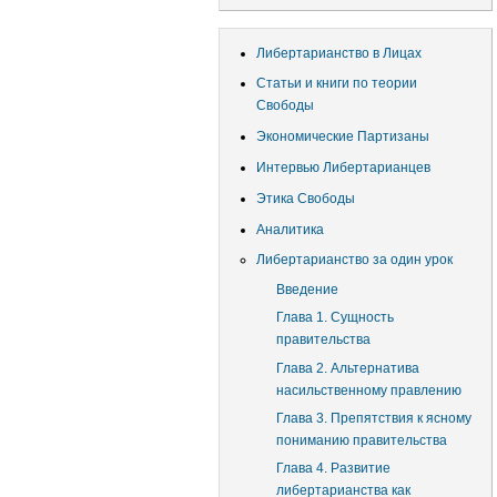
учётной
записи
Либертарианство в Лицах
пользователя
Статьи и книги по теории
Свободы
Экономические Партизаны
Интервью Либертарианцев
Этика Свободы
Аналитика
Либертарианство за один урок
Введение
Глава 1. Сущность
правительства
Глава 2. Альтернатива
насильственному правлению
Глава 3. Препятствия к ясному
пониманию правительства
Глава 4. Развитие
либертарианства как