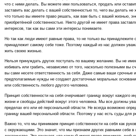
что с ними делать. Вы можете ими пользоваться, продать или оставит
заставить вас делать с вашей собственностью то, чего вы делать не 
что только вы имеете право решать, как вам быть с вашей жизнью, эн
приобретённой собственностью. Никто другой не имеет права заставл
интересов, так как вы сами эти интересы понимаете.
Но так как люди имеют равные права, то не только вы принадлежите 
принадлежит самому себе тоже. Поэтому каждый из нас должен уваж
жить своею жизнью.
Нельзя принуждать других поступать по вашему желанию. Вы не имее
избивать или грабить, независимо от того, насколько полезными вы с
вы сами несете ответственность за себя. Даже самые ваши срочные и
предполагаемые нужды не создают достаточных моральных оснований
или собственность любого другого человека.
Принцип собственности на себя очерчивает границу вокруг каждого ин
жизни и свободы действий вокруг этого человека. Мы все должны ува
пределах его или её персональной области. Не всегда возможно опре
границу вашей персональной области. Поэтому у нас есть суды для р
Важно то, что мы принимаем принцип собственности на себя как руко
с окружающими. Это значит, что мы признаем других равными себе в
достоинстве. Это означает, что каждый имеет право принимать любы