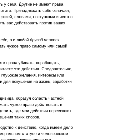
ь у себя. Другие не имеют права
хотите. Принадлежать себе означает,
ергией, словами, поступками и честно
ять вас действовать против ваших
себе, а и любой
другой
человек
ать чужое право самому или самой
те права убивать, порабощать,
читаете эти действия. Следовательно,
 глубокие желания, интересы или
 для покушения на жизнь, заработки
дивида, образуя область частной
жать чужое право действовать в
делить, где мои действия пересекают
ешения таких споров.
водство к действию, когда имеем дело
 моральном статусе и человеческом
е решения, касающиеся его