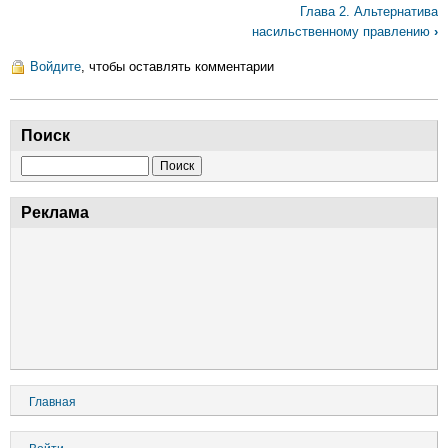
Глава 2. Альтернатива
книги
насильственному правлению
›
для
Глава
Войдите
, чтобы оставлять комментарии
1.
Сущность
правительства
Поиск
Поиск
Реклама
Основная
Главная
навигация
Меню