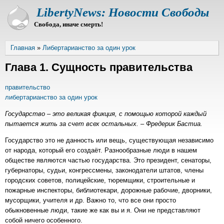
Перейти
LibertyNews: Новости Свободы
к
Свобода, иначе смерть!
основному
содержанию
Строка
Главная
Либертарианство за один урок
навигации
Глава 1. Сущность правительства
правительство
либертарианство за один урок
Государство – это великая фикция, с помощью которой каждый
пытается жить за счет всех остальных. – Фредерик Бастиа.
Государство это не данность или вещь, существующая независимо
от народа, который его создаёт. Разнообразные люди в нашем
обществе являются частью государства. Это президент, сенаторы,
губернаторы, судьи, конгрессмены, законодатели штатов, члены
городских советов, полицейские, тюремщики, строительные и
пожарные инспекторы, библиотекари, дорожные рабочие, дворники,
мусорщики, учителя и др. Важно то, что все они просто
обыкновенные люди, такие же как вы и я. Они не представляют
собой ничего особенного.