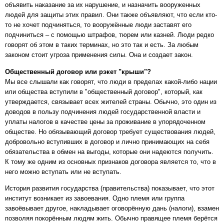
объявить наказание за их нарушение, и назначить вооруженных
людей для защиты этих правил. Они также объявляют, что если кто-
то не хочет подчиняться, то вооружённые люди заставят его
подчиниться – с помощью штрафов, тюрем или казней. Люди редко
говорят об этом в таких терминах, но это так и есть. За любым
законом стоит угроза применения силы. Она и создает закон.
Общественный договор или рэкет "крыши"?
Мы все слышали как говорят, что люди в пределах какой-либо нации
или общества вступили в "общественный договор", который, как
утверждается, связывает всех жителей страны. Обычно, это один из
доводов в пользу подчинения людей государственной власти и
уплаты налогов в качестве цены за проживание в упорядоченном
обществе. Но обязывающий договор требует существования людей,
добровольно вступивших в договор и лично принимающих на себя
обязательства в обмен на выгоды, которые они надеются получить.
К тому же одним из основных признаков договора является то, что в
него можно вступать или не вступать.
История развития государства (правительства) показывает, что этот
институт возникает из завоевания. Одно племя или группа
завоёвывает другое, накладывает оговорённую дань (налоги), взамен
позволяя покорённым людям жить. Обычно правящее племя берётся