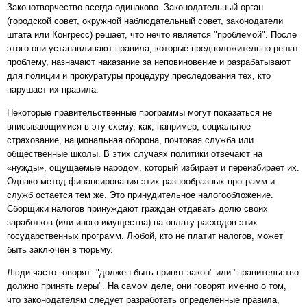
Законотворчество всегда одинаково. Законодательный орган
(городской совет, окружной наблюдательный совет, законодатели
штата или Конгресс) решает, что нечто является "проблемой". После
этого они устанавливают правила, которые предположительно решат
проблему, назначают наказание за неповиновение и разрабатывают
для полиции и прокуратуры процедуру преследования тех, кто
нарушает их правила.
Некоторые правительственные программы могут показаться не
вписывающимися в эту схему, как, например, социальное
страхование, национальная оборона, почтовая служба или
общественные школы. В этих случаях политики отвечают на
«нужды», ощущаемые народом, который избирает и переизбирает их.
Однако метод финансирования этих разнообразных программ и
служб остается тем же. Это принудительное налогообложение.
Сборщики налогов принуждают граждан отдавать долю своих
заработков (или иного имущества) на оплату расходов этих
государственных программ. Любой, кто не платит налогов, может
быть заключён в тюрьму.
Люди часто говорят: "должен быть принят закон" или "правительство
должно принять меры". На самом деле, они говорят именно о том,
что законодателям следует разработать определённые правила,