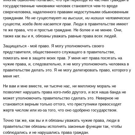
государственные чиновники человек становятся чем-то вроде
сверхчеловека, наделенного правами недоступными обыкновенным
гражданам. Но
не существует ни высших, ни низших человеческих
существ, когда дело касается прав
. Люди в правительстве имеют
те же права, что и простые граждане. Не более и не менее. Они,
также как вы и я, обязаны уважать равные права всех людей.
Защищаться - моё право. Я могу уполномочить своего
представителя, общественного служащего в правительстве,
помогать мне в защите моих прав. У меня нет права посягать на
чужие права, и, следовательно, я не могу уполномочить человека в
правительстве делать это. Я не могу делегировать право, которого у
меня нет.
Ни вам и мне вместе, ни тысяче нас, ни миллиону мораль не
позволяет нарушать права кого-либо другого, и вся наша банда не
может уполномочить правительство сделать это. Неверное не
становится верным только оттого, что преступники превосходят
жертв числом или из-за того, что оно одобрено государством.
Точно так же, как вы и я обязаны уважать чужие права, люди в
правительстве обязаны исполнять законные функции так, чтобы
соблюдались и не нарушались права граждан.