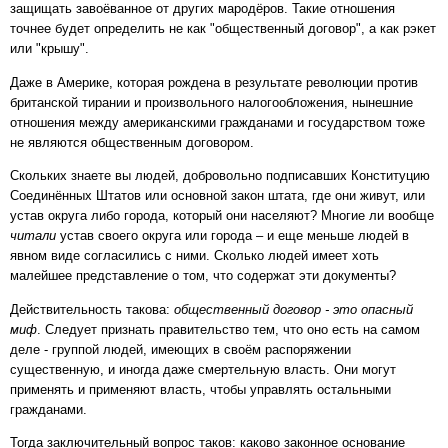
защищать завоёванное от других мародёров. Такие отношения
точнее будет определить не как "общественный договор", а как рэкет
или "крышу".
Даже в Америке, которая рождена в результате революции против
британской тирании и произвольного налогообложения, нынешние
отношения между американскими гражданами и государством тоже
не являются общественным договором.
Скольких знаете вы людей, добровольно подписавших Конституцию
Соединённых Штатов или основной закон штата, где они живут, или
устав округа либо города, который они населяют? Многие ли вообще
читали
устав своего округа или города – и еще меньше людей в
явном виде согласились с ними. Сколько людей имеет хоть
малейшее представление о том, что содержат эти документы?
Действительность такова:
общественный договор - это опасный
миф
. Следует признать правительство тем, что оно есть на самом
деле - группой людей, имеющих в своём распоряжении
существенную, и иногда даже смертельную власть. Они могут
применять и применяют власть, чтобы управлять остальными
гражданами.
Тогда заключительный вопрос таков: каково законное основание