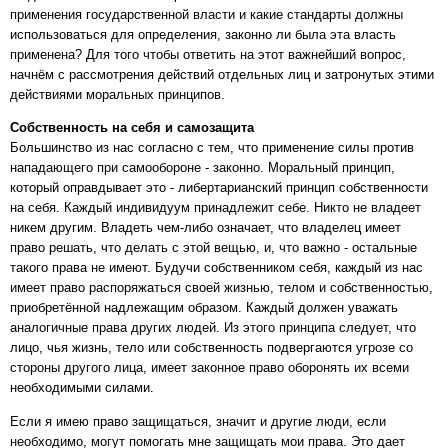
применения государственной власти и какие стандарты должны
использоваться для определения, законно ли была эта власть
применена? Для того чтобы ответить на этот важнейший вопрос,
начнём с рассмотрения действий отдельных лиц и затронутых этими
действиями моральных принципов.
Собственность на себя и самозащита
Большинство из нас согласно с тем, что применение силы против
нападающего при самообороне - законно. Моральный принцип,
который оправдывает это - либертарианский принцип собственности
на себя. Каждый индивидуум принадлежит себе. Никто не владеет
никем другим. Владеть чем-либо означает, что владелец имеет
право решать, что делать с этой вещью, и, что важно - остальные
такого права не имеют. Будучи собственником себя, каждый из нас
имеет право распоряжаться своей жизнью, телом и собственностью,
приобретённой надлежащим образом. Каждый должен уважать
аналогичные права других людей. Из этого принципа следует, что
лицо, чья жизнь, тело или собственность подвергаются угрозе со
стороны другого лица, имеет законное право оборонять их всеми
необходимыми силами.
Если я имею право защищаться, значит и другие люди, если
необходимо, могут помогать мне защищать мои права. Это дает