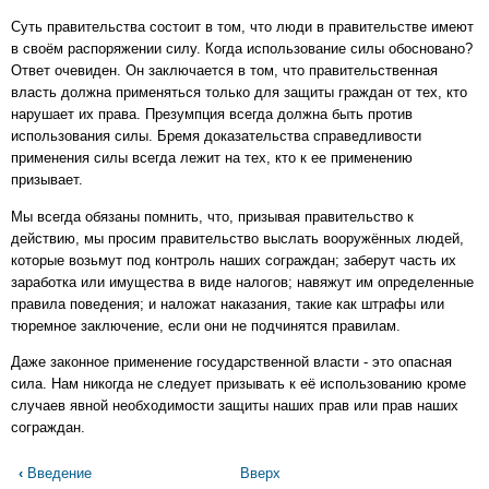
Суть правительства состоит в том, что люди в правительстве имеют
в своём распоряжении силу. Когда использование силы обосновано?
Ответ очевиден. Он заключается в том, что правительственная
власть должна применяться только для защиты граждан от тех, кто
нарушает их права. Презумпция всегда должна быть против
использования силы. Бремя доказательства справедливости
применения силы всегда лежит на тех, кто к ее применению
призывает.
Мы всегда обязаны помнить, что, призывая правительство к
действию, мы просим правительство выслать вооружённых людей,
которые возьмут под контроль наших сограждан; заберут часть их
заработка или имущества в виде налогов; навяжут им определенные
правила поведения; и наложат наказания, такие как штрафы или
тюремное заключение, если они не подчинятся правилам.
Даже законное применение государственной власти - это опасная
сила. Нам никогда не следует призывать к её использованию кроме
случаев явной необходимости защиты наших прав или прав наших
сограждан.
Перекрёстные
‹
Введение
Вверх
ссылки