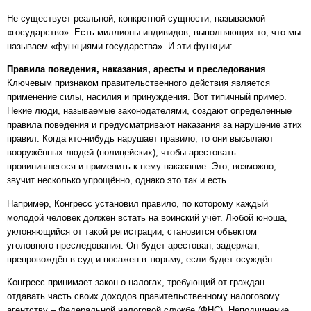
Не существует реальной, конкретной сущности, называемой
«государство». Есть миллионы индивидов, выполняющих то, что мы
называем «функциями государства». И эти функции:
Правила поведения, наказания, аресты и преследования
Ключевым признаком правительственного действия является
применение силы, насилия и принуждения. Вот типичный пример.
Некие люди, называемые законодателями, создают определенные
правила поведения и предусматривают наказания за нарушение этих
правил. Когда кто-нибудь нарушает правило, то они высылают
вооружённых людей (полицейских), чтобы арестовать
провинившегося и применить к нему наказание. Это, возможно,
звучит несколько упрощённо, однако это так и есть.
Например, Конгресс установил правило, по которому каждый
молодой человек должен встать на воинский учёт. Любой юноша,
уклоняющийся от такой регистрации, становится объектом
уголовного преследования. Он будет арестован, задержан,
препровождён в суд и посажен в тюрьму, если будет осуждён.
Конгресс принимает закон о налогах, требующий от граждан
отдавать часть своих доходов правительственному налоговому
агентству – Федеральной налоговой службе (ФНС). Неподчинение