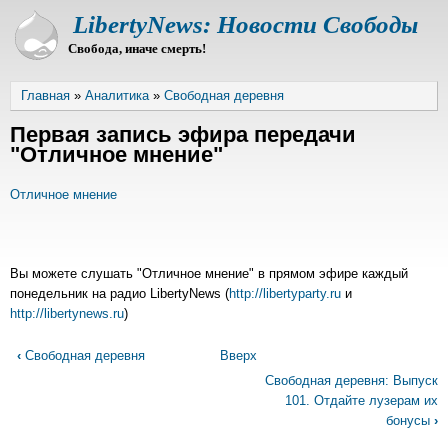
Перейти
LibertyNews: Новости Свободы
к
Свобода, иначе смерть!
основному
содержанию
Строка
Главная
Аналитика
Свободная деревня
навигации
Первая запись эфира передачи
"Отличное мнение"
Отличное мнение
Вы можете слушать "Отличное мнение" в прямом эфире каждый
понедельник на радио LibertyNews (
http://libertyparty.ru
и
http://libertynews.ru
)
Перекрёстные
‹
Свободная деревня
Вверх
ссылки
Свободная деревня: Выпуск
книги
101. Отдайте лузерам их
для
бонусы
›
Первая
запись