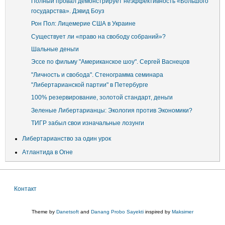
Полный провал демонстрирует неэффективность «Большого
государства». Дэвид Боуз
Рон Пол: Лицемерие США в Украине
Существует ли «право на свободу собраний»?
Шальные деньги
Эссе по фильму "Американское шоу". Сергей Васнецов
"Личность и свобода". Стенограмма семинара
"Либертарианской партии" в Петербурге
100% резервирование, золотой стандарт, деньги
Зеленые Либертарианцы: Экология против Экономики?
ТИГР забыл свои изначальные лозунги
Либертарианство за один урок
Атлантида в Огне
Контакт
Меню
в
Theme by
Danetsoft
and
Danang Probo Sayekti
inspired by
Maksimer
подвале