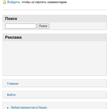
Войдите
, чтобы оставлять комментарии
эфира
передачи
"Отличное
Поиск
мнение"
Поиск
Реклама
Основная
Главная
навигация
Меню
Войти
учётной
записи
Либертарианство в Лицах